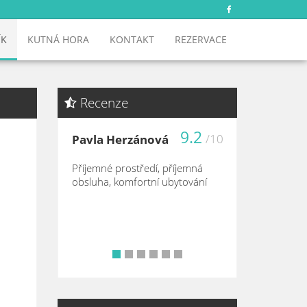
ÍK
KUTNÁ HORA
KONTAKT
REZERVACE
Recenze
9.2
/10
Pavla Herzánová
Příjemné prostředí, příjemná
obsluha, komfortní ubytování
•
•
•
•
•
•