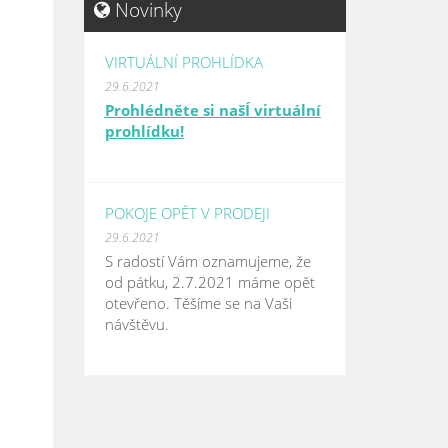
Novinky
VIRTUÁLNÍ PROHLÍDKA
29.6.2021
Prohlédněte si našÍ virtuální
prohlídku!
POKOJE OPĚT V PRODEJI
29.6.2021
S radostí Vám oznamujeme, že
od pátku, 2.7.2021 máme opět
otevřeno. Těšíme se na Vaši
návštěvu.