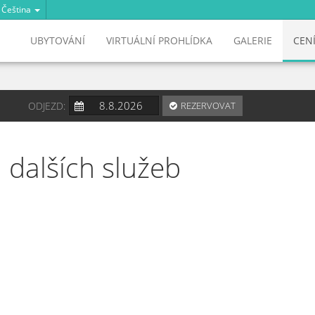
Čeština
UBYTOVÁNÍ
VIRTUÁLNÍ PROHLÍDKA
GALERIE
CEN
ODJEZD:
REZERVOVAT
 dalších služeb