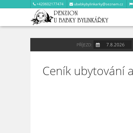
+420602177474
ubabkybylinkarky@seznam.cz
PŘÍJEZD:
Ceník ubytování a