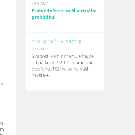
29.6.2021
Prohlédněte si našÍ virtuální
prohlídku!
POKOJE OPĚT V PRODEJI
29.6.2021
S radostí Vám oznamujeme, že
od pátku, 2.7.2021 máme opět
otevřeno. Těšíme se na Vaši
návštěvu.
i.
na
ým