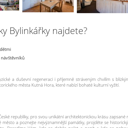
y Bylinkářky najdete?
 dětmi
í návštěvníků
ické a duševní regeneraci i příjemně stráveným chvílím s blízkým
orického města Kutná Hora, které nabízí bohaté kulturní vyžití.
eské republiky, pro svou unikátní architektonickou krásu zapsané 
né město a poznejte nejvýznamnější památky, projděte se historick