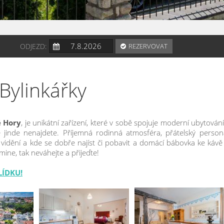
ODJEZD:
REZERVOVAT
Bylinkářky
é Hory
, je unikátní zařízení, které v sobě spojuje moderní ubytování
 jinde nenajdete. Příjemná rodinná atmosféra, přátelský personá
 vidění a kde se dobře najíst či pobavit a domácí bábovka ke kávě 
ine, tak neváhejte a přijeďte!
LÍDKU!