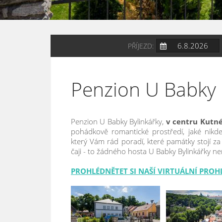
PŘÍJEZD:
Penzion U Babky 
Penzion U Babky Bylinkářky,
v centru Kutn
pohádkově romantické prostředí, jaké nikde
který Vám rád poradí, které památky stojí za
čaji - to žádného hosta U Babky Bylinkářky nem
PROHLÉDNĚTET SI NAŠÍ VIRTUÁLNÍ PROH