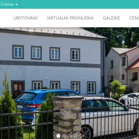
Čeština
UBYTOVÁNÍ
VIRTUÁLNÍ PROHLÍDKA
GALERIE
CEN