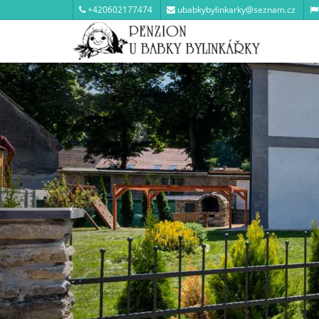
+420602177474
ubabkybylinkarky@seznam.cz