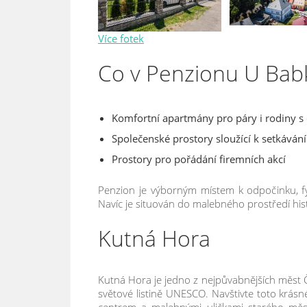
Více fotek
Co v Penzionu U Babk
Komfortní apartmány pro páry i rodiny s
Společenské prostory sloužící k setkáván
Prostory pro pořádání firemních akcí
Penzion je výborným místem k odpočinku, fyz
Navíc je situován do malebného prostředí hist
Kutná Hora
Kutná Hora je jedno z nejpůvabnějších měst Č
světové listině UNESCO. Navštivte toto krás